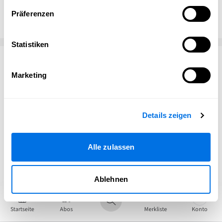
Ela‘s Modeatelier
Präferenzen
Statistiken
Kontakt
Marketing
Ela‘s Modeatelier
Talstraße 11
Details zeigen
69198 Schriesheim
Alle zulassen
Ablehnen
Startseite
Abos
Merkliste
Konto