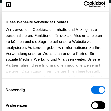
©
pexels
/
Victor Freitas
Beats & Bodies Fitness und
Diese Webseite verwendet Cookies
Coaching
Wir verwenden Cookies, um Inhalte und Anzeigen zu
personalisieren, Funktionen für soziale Medien anbieten
In deinem individuellem Personal Training erfüllen wir
zu können und die Zugriffe auf unsere Website zu
deine ganz persönlichen Wünsche und Bedürfnisse. Egal,
analysieren. Außerdem geben wir Informationen zu Ihrer
welches Ziel du dir vorgenommen hast!
Verwendung unserer Website an unsere Partner für
Plate by Zumba™ ist dein Kompass zu gesundem
soziale Medien, Werbung und Analysen weiter. Unsere
Abnehmen, der dir zeigt, wie du die perfekte Ernährung
Partner führen diese Informationen möglicherweise mit
für deinen sportlichen Lifestyle findest!
weiteren Daten zusammen, die Sie ihnen bereitgestellt
haben oder die sie im Rahmen Ihrer Nutzung der Dienste
In Kursen wie ZUMBA® & MommySteps® tanzt du dich in
gesammelt haben.
himmlische Laune und das Resultat ist ein fantastisches
Einwilligungsauswahl
Notwendig
Körpergefühl und pure Glückseligkeit!
Website besuchen
Präferenzen