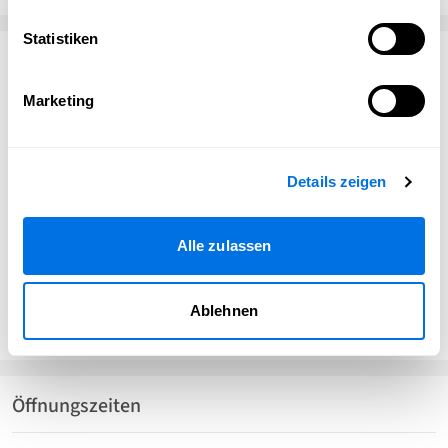
Statistiken
Kontakt
Marketing
Beats and Bodies Fitness und Coaching
Wiesenweg 21
69198 Schriesheim
Details zeigen
beatsandbodies@web.de
fitnessundcoaching-schriesheim.com
Alle zulassen
beats_and_bodies_fitness
Gutschein-Einlösestelle
Ablehnen
Hier kannst du deinen
Schriesheim Gutschein
einlösen.
Öffnungszeiten