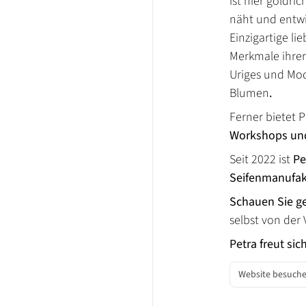
ist hier goldri
näht und entwir
Einzigartige lie
Merkmale ihrer 
Uriges und Mod
Blumen
.
Ferner bietet P
Workshops un
Seit 2022 ist
Pe
Seifenmanufak
Schauen Sie ge
selbst von der 
Petra freut sic
Website besuch