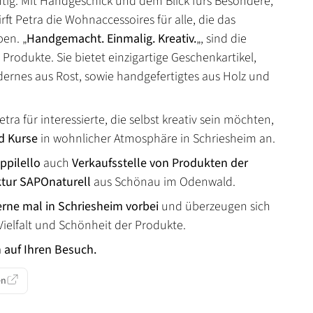
chtig. Mit Handgeschick und dem Blick fürs Besondere,
ft Petra die Wohnaccessoires für alle, die das
ben. „
Handgemacht. Einmalig. Kreativ.
„, sind die
Produkte. Sie bietet einzigartige Geschenkartikel,
ernes aus Rost, sowie handgefertigtes aus Holz und
etra für interessierte, die selbst kreativ sein möchten,
d Kurse
in wohnlicher Atmosphäre in Schriesheim an.
ppilello
auch
Verkaufsstelle von Produkten der
tur SAPOnaturell
aus Schönau im Odenwald.
rne mal in Schriesheim vorbei
und überzeugen sich
Vielfalt und Schönheit der Produkte.
h auf Ihren Besuch.
en