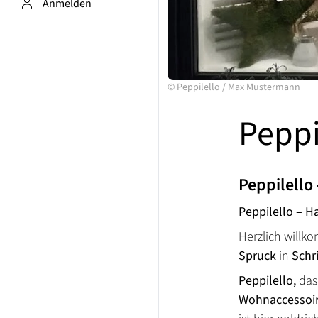
Anmelden
©
Peppilello
/
Max Mustermann
Peppi
Peppilello
Peppilello – H
Herzlich will
Spruck
in
Schr
Peppilello,
das
Wohnaccessoir