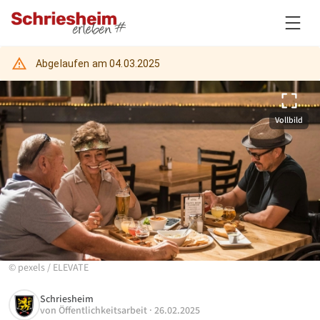
Abgelaufen am
04.03.2025
Vollbild
©
pexels
/
ELEVATE
Schriesheim
von
Öffentlichkeitsarbeit
·
26.02.2025