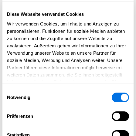
Der Eintritt zu dieser Veranstaltung ist frei.
Diese Webseite verwendet Cookies
Veranstalter
Wir verwenden Cookies, um Inhalte und Anzeigen zu
Stadt Schriesheim
personalisieren, Funktionen für soziale Medien anbieten
Tourismusservice Die Bergstraße
zu können und die Zugriffe auf unsere Website zu
Genießen Sie exquisite Weine aus der Region und die
analysieren. Außerdem geben wir Informationen zu Ihrer
beeindruckende Natur der Bergstraße. Diese
Verwendung unserer Website an unsere Partner für
Veranstaltung bietet eine hervorragende Gelegenheit,
soziale Medien, Werbung und Analysen weiter. Unsere
die besonderen Qualitäten dieser einzigartigen Region
Partner führen diese Informationen möglicherweise mit
zu entdecken.
weiteren Daten zusammen, die Sie ihnen bereitgestellt
haben oder die sie im Rahmen Ihrer Nutzung der Dienste
Wir freuen uns auf Ihren Besuch!
gesammelt haben.
Einwilligungsauswahl
Bergstraße genießen
Notwendig
Präferenzen
Öffentlichkeitsarbeit
Statistiken