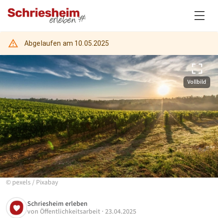
Abgelaufen am
10.05.2025
Vollbild
©
pexels
/
Pixabay
Schriesheim erleben
von
Öffentlichkeitsarbeit
·
23.04.2025