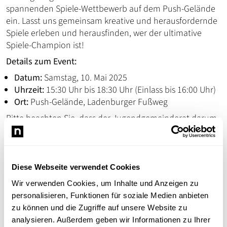
spannenden Spiele-Wettbewerb auf dem Push-Gelände
ein. Lasst uns gemeinsam kreative und herausfordernde
Spiele erleben und herausfinden, wer der ultimative
Spiele-Champion ist!
Details zum Event:
Datum:
Samstag, 10. Mai 2025
Uhrzeit:
15:30 Uhr bis 18:30 Uhr (Einlass bis 16:00 Uhr)
Ort:
Push-Gelände, Ladenburger Fußweg
Bitte beachten Sie, dass der Jugendgemeinderat darum
bittet, keine eigenen Spiele mitzubringen. Vor Ort
erwarten euch eine Vielzahl von bereitgestellten Spielen,
die für jede Menge Spaß und Unterhaltung sorgen
werden!
Diese Webseite verwendet Cookies
Wir freuen uns darauf, mit euch einen aufregenden
Wir verwenden Cookies, um Inhalte und Anzeigen zu
Nachmittag voller Spiel, Spaß und tollen Erinnerungen
personalisieren, Funktionen für soziale Medien anbieten
zu verbringen.
zu können und die Zugriffe auf unsere Website zu
analysieren. Außerdem geben wir Informationen zu Ihrer
Wir sehen uns dort!