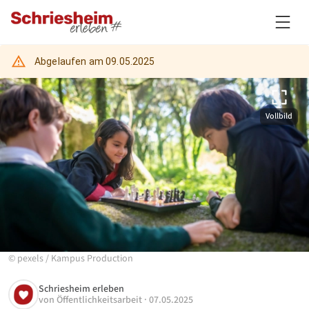
Abgelaufen am
09.05.2025
Vollbild
©
pexels
/
Kampus Production
Schriesheim erleben
von
Öffentlichkeitsarbeit
·
07.05.2025