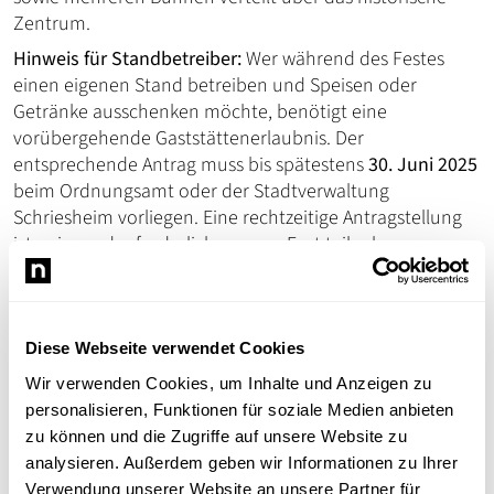
Zentrum.
Hinweis für Standbetreiber:
Wer während des Festes
einen eigenen Stand betreiben und Speisen oder
Getränke ausschenken möchte, benötigt eine
vorübergehende Gaststättenerlaubnis. Der
entsprechende Antrag muss bis spätestens
30. Juni 2025
beim Ordnungsamt oder der Stadtverwaltung
Schriesheim vorliegen. Eine rechtzeitige Antragstellung
ist zwingend erforderlich, um am Fest teilnehmen zu
dürfen.
Veranstaltungsort:
Altstadt Schriesheim
Diese Webseite verwendet Cookies
Veranstalter:
Wir verwenden Cookies, um Inhalte und Anzeigen zu
Stadt Schriesheim
personalisieren, Funktionen für soziale Medien anbieten
Weitere Informationen finden Sie hier:
Kerwe- und
zu können und die Zugriffe auf unsere Website zu
Straßenfest 2025 Antrag Ausschankgenehmigung (PDF)
analysieren. Außerdem geben wir Informationen zu Ihrer
Verwendung unserer Website an unsere Partner für