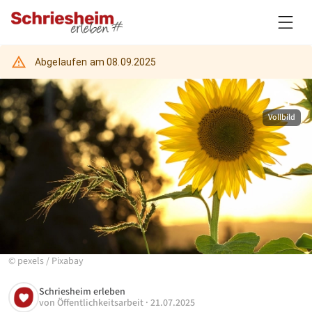
Abgelaufen am
08.09.2025
Vollbild
©
pexels
/
Pixabay
Schriesheim erleben
von
Öffentlichkeitsarbeit
·
21.07.2025