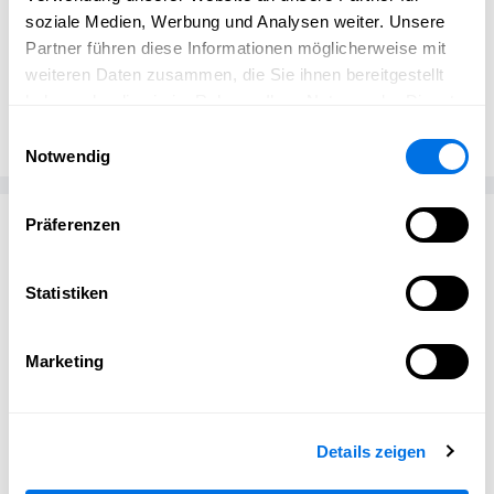
soziale Medien, Werbung und Analysen weiter. Unsere
Partner führen diese Informationen möglicherweise mit
weiteren Daten zusammen, die Sie ihnen bereitgestellt
Öffentlichkeitsarbeit
haben oder die sie im Rahmen Ihrer Nutzung der Dienste
Schriesheim erleben
gesammelt haben.
Einwilligungsauswahl
Notwendig
Passend zum Thema
Präferenzen
Statistiken
Marketing
Details zeigen