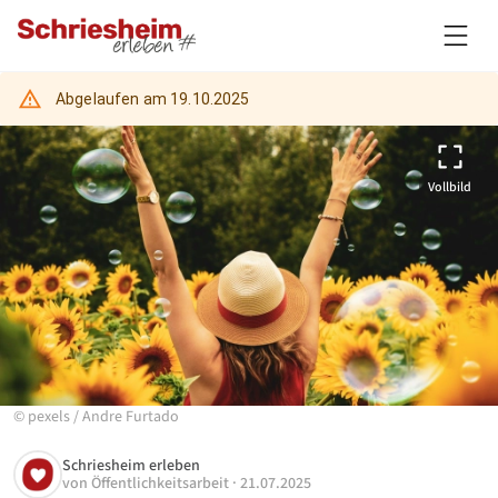
Abgelaufen am
19.10.2025
Vollbild
©
pexels
/
Andre Furtado
Schriesheim erleben
von
Öffentlichkeitsarbeit
·
21.07.2025