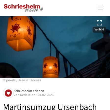
Vollbild
©
pexels
/
Jeswin Thomas
Schriesheim erleben
von
Redaktion
·
04.02.2026
Martinsumzug Ursenbach