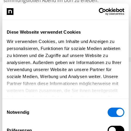
stimmungsvollen Abend im Dorf zu erleben.
Diese Webseite verwendet Cookies
Redaktion
Schriesheim erleben
Wir verwenden Cookies, um Inhalte und Anzeigen zu
personalisieren, Funktionen für soziale Medien anbieten
zu können und die Zugriffe auf unsere Website zu
analysieren. Außerdem geben wir Informationen zu Ihrer
Passend zum Thema
Verwendung unserer Website an unsere Partner für
soziale Medien, Werbung und Analysen weiter. Unsere
Partner führen diese Informationen möglicherweise mit
weiteren Daten zusammen, die Sie ihnen bereitgestellt
haben oder die sie im Rahmen Ihrer Nutzung der Dienste
gesammelt haben.
Einwilligungsauswahl
Notwendig
Präferenzen