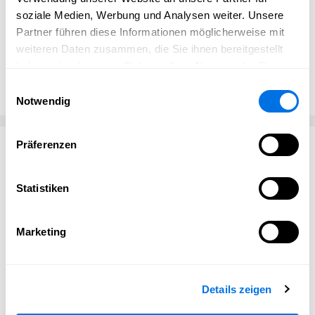
soziale Medien, Werbung und Analysen weiter. Unsere
Partner führen diese Informationen möglicherweise mit
weiteren Daten zusammen, die Sie ihnen bereitgestellt
Redaktion
haben oder die sie im Rahmen Ihrer Nutzung der Dienste
Schriesheim erleben
gesammelt haben.
Einwilligungsauswahl
Notwendig
Passend zum Thema
Präferenzen
Statistiken
Marketing
Details zeigen