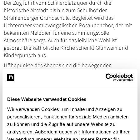
Der Zug führt vom Schillerplatz quer durch die
historische Altstadt bis hin zum Schulhof der
Strahlenberger Grundschule. Begleitet wird das
Lichtermeer vom evangelischen Posaunenchor, der mit
bekannten Melodien für eine stimmungsvolle
Atmosphäre sorgt. Auch für das leibliche Wohl ist
gesorgt: Die katholische Kirche schenkt Glühwein und
Kinderpunsch aus.
Höhepunkte des Abends sind die bewegenden
Erzählungen rund um den heiligen St. Martin sowie das
gemeinsame Singen beliebter Martinslieder. Ob Familien
mit Kindern, Musikliebhaber oder Neugierige – beim
Martinsumzug in Schriesheim sind alle willkommen, um
Diese Webseite verwendet Cookies
einen stimmungsvollen Abend unter Laternenlicht zu
Wir verwenden Cookies, um Inhalte und Anzeigen zu
genießen.
personalisieren, Funktionen für soziale Medien anbieten
Treffpunkt:
Schillerplatz
zu können und die Zugriffe auf unsere Website zu
Veranstalter:
Stadt Schriesheim
analysieren. Außerdem geben wir Informationen zu Ihrer
Verwendung unserer Website an unsere Partner für