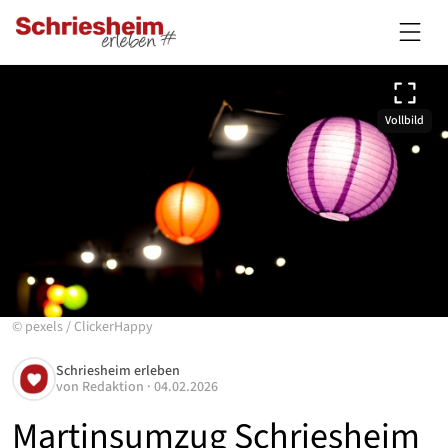
Vollbild
©
pexels
/
ClickerHappy
Schriesheim erleben
von
Redaktion
·
04.02.2026
Martinsumzug Schriesheim