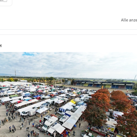
en
Alle anz
H