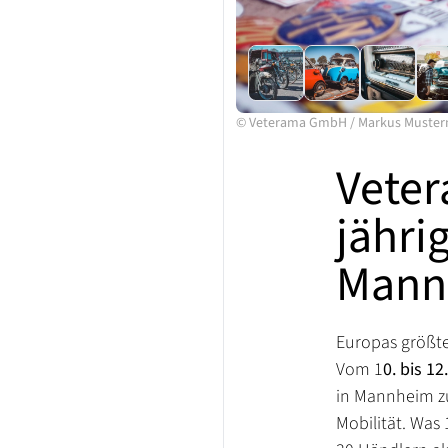
©
Veterama GmbH
/
Markus Muste
Veter
jähri
Mann
Europas größte
Vom 1
0. bis 1
in Mannheim zu
Mobilität. Was