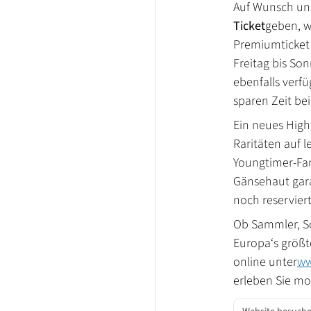
Auf Wunsch uns
Ticket
geben, we
Premiumticket
Freitag bis So
ebenfalls verfü
sparen Zeit bei
Ein neues Highl
Raritäten auf 
Youngtimer-Fan
Gänsehaut gara
noch reservier
Ob Sammler, Sc
Europa‘s größt
online unter
ww
erleben Sie mot