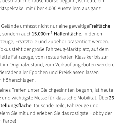
s beschauliche Tauschbörse begann, ist heute ein
ktspektakel mit über 4.000 Ausstellern aus ganz
e Gelände umfasst nicht nur eine gewaltige
Freifläche
, sondern auch
15.000 m² Hallenfläche
, in denen
zeuge, Ersatzteile und Zubehör präsentiert werden.
okus steht der große Fahrzeug-Marktplatz, auf dem
ette Fahrzeuge, vom restaurierten Klassiker bis zur
ät im Originalzustand, zum Verkauf angeboten werden.
Vierräder aller Epochen und Preisklassen lassen
 höherschlagen.
leines Treffen unter Gleichgesinnten begann, ist heute
 und wichtigste Messe für klassische Mobilität. Über
26
tellungsfläche
, tausende Teile, Fahrzeuge und
eiern Sie mit und erleben Sie das rostigste Hobby der
in Farbe!