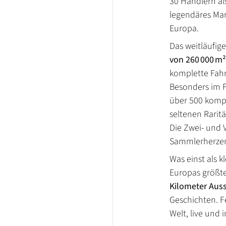
30 Händlern al
legendäres Mar
Europa.
Das weitläufig
von 260 000 m²
komplette Fahr
Besonders im F
über 500 kompl
seltenen Rarit
Die Zwei- und 
Sammlerherzen
Was einst als k
Europas größte
Kilometer Auss
Geschichten. F
Welt, live und 