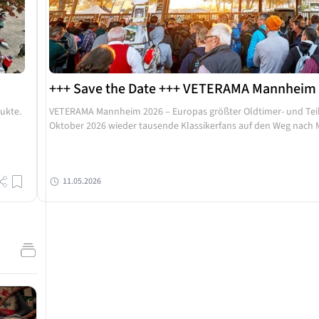
+++ Save the Date +++ VETERAMA Mannheim 2
ukte.
VETERAMA Mannheim 2026 – Europas größter Oldtimer- und Teil
Oktober 2026 wieder tausende Klassikerfans auf den Weg nach M
11.05.2026