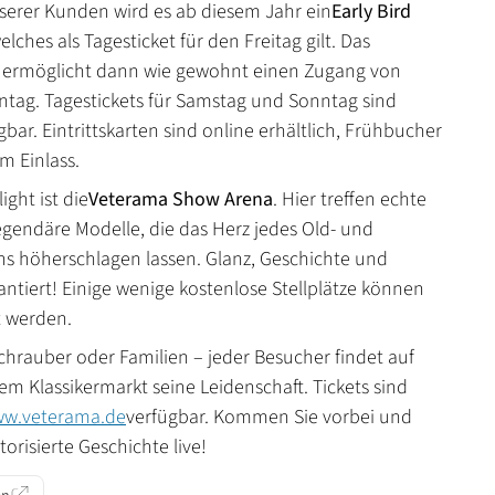
erer Kunden wird es ab diesem Jahr ein
Early Bird
lches als Tagesticket für den Freitag gilt. Das
 ermöglicht dann wie gewohnt einen Zugang von
nntag. Tagestickets für Samstag und Sonntag sind
gbar. Eintrittskarten sind online erhältlich, Frühbucher
m Einlass.
ight ist die
Veterama Show Arena
. Hier treffen echte
legendäre Modelle, die das Herz jedes Old- und
s höherschlagen lassen. Glanz, Geschichte und
ntiert! Einige wenige kostenlose Stellplätze können
t werden.
hrauber oder Familien – jeder Besucher findet auf
em Klassikermarkt seine Leidenschaft. Tickets sind
w.veterama.de
verfügbar. Kommen Sie vorbei und
orisierte Geschichte live!