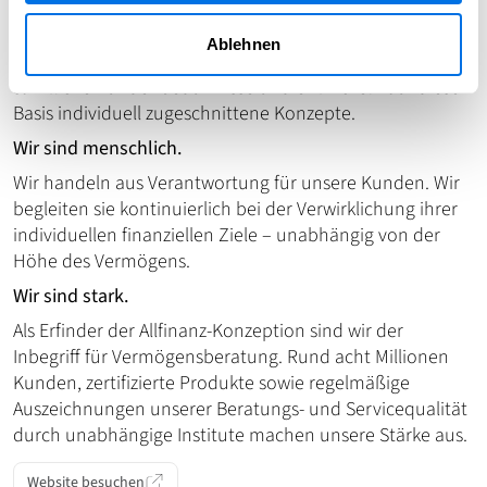
Beratung helfen wir unseren Kunden, mittel- bis
langfristig Top-Ergebnisse bei Vermögenssicherung und -
Ablehnen
aufbau zu erzielen. Wir berücksichtigen systematisch
sämtliche Kundenbedürfnisse und entwickeln auf dieser
Basis individuell zugeschnittene Konzepte.
Wir sind menschlich.
Wir handeln aus Verantwortung für unsere Kunden. Wir
begleiten sie kontinuierlich bei der Verwirklichung ihrer
individuellen finanziellen Ziele – unabhängig von der
Höhe des Vermögens.
Wir sind stark.
Als Erfinder der Allfinanz-Konzeption sind wir der
Inbegriff für Vermögensberatung. Rund acht Millionen
Kunden, zertifizierte Produkte sowie regelmäßige
Auszeichnungen unserer Beratungs- und Servicequalität
durch unabhängige Institute machen unsere Stärke aus.
Website besuchen