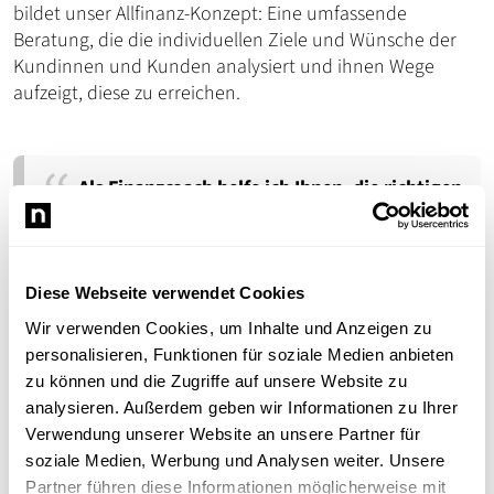
bildet unser Allfinanz-Konzept: Eine umfassende
Beratung, die die individuellen Ziele und Wünsche der
Kundinnen und Kunden analysiert und ihnen Wege
aufzeigt, diese zu erreichen.
Als Finanzcoach helfe ich Ihnen, die richtigen
finanziellen Entscheidungen zu treffen.
Diese Webseite verwendet Cookies
Michael Kleinschmidt
Wir verwenden Cookies, um Inhalte und Anzeigen zu
Vermögensberater
personalisieren, Funktionen für soziale Medien anbieten
zu können und die Zugriffe auf unsere Website zu
Unsere Vision
analysieren. Außerdem geben wir Informationen zu Ihrer
Verwendung unserer Website an unsere Partner für
Vermögensberatung. Das sind wir!
soziale Medien, Werbung und Analysen weiter. Unsere
„Der Begriff Vermögensberatung soll in Deutschland
Partner führen diese Informationen möglicherweise mit