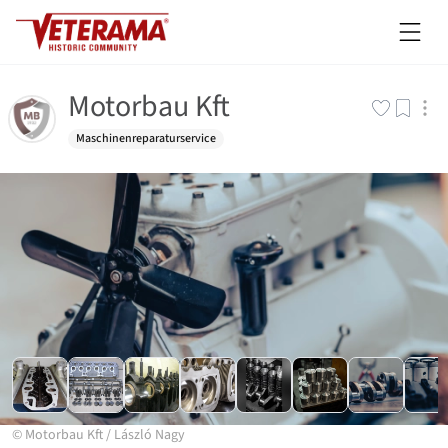
Motorbau Kft
Maschinenreparaturservice
©
Motorbau Kft
/
László Nagy