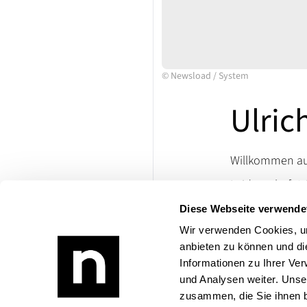
©
Newsload
/
System
Ulrich
Willkommen auf
Leidenschaft tr
Ersatzteile un
Diese Webseite verwende
lassen. Besuch
Wir verwenden Cookies, um
die Welt klassi
anbieten zu können und di
Bei Rückfragen
Informationen zu Ihrer Ve
und Analysen weiter. Unse
zusammen, die Sie ihnen b