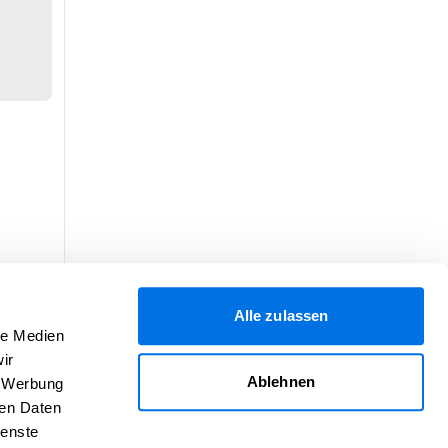
Alle zulassen
le Medien
ir
Ablehnen
, Werbung
ren Daten
ienste