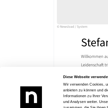
©
Newsload
/
System
Stefa
Willkommen auf
Leidenschaft tr
Ersatzteile un
Diese Webseite verwende
lassen. Besuch
die Welt klassi
Wir verwenden Cookies, um
anbieten zu können und di
Bei Rückfragen
Informationen zu Ihrer Ve
Produktangebo
und Analysen weiter. Unse
zusammen, die Sie ihnen b