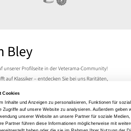
n Bley
 unserer Profilseite in der Veterama-Community!
ifft auf Klassiker – entdecken Sie bei uns Raritäten,
d Kuriositäten, die das Schrauberherz höherschlagen
t Cookies
en Sie uns auf der VETERAMA und tauchen Sie ein in
schen Raritäten.
 Inhalte und Anzeigen zu personalisieren, Funktionen für sozia
e Zugriffe auf unsere Website zu analysieren. Außerdem geben w
 erreichen Sie uns über unsere Kontaktdaten.
rwendung unserer Website an unsere Partner für soziale Medien
t:
Motorrad: BMW, Guzzi, Ducati
re Partner führen diese Informationen möglicherweise mit weite
ereitgestellt haben oder die sie im Rahmen Ihrer Nutzung der D