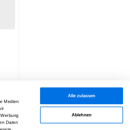
Alle zulassen
le Medien
ir
Ablehnen
, Werbung
ren Daten
ienste