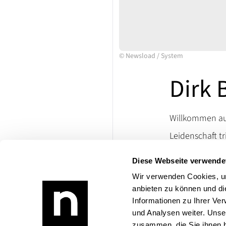
©
Newsload
/
System
Dirk 
Willkommen auf
Leidenschaft tr
Ersatzteile un
Diese Webseite verwende
lassen. Besuch
die Welt klassi
Wir verwenden Cookies, um
anbieten zu können und di
Bei Rückfragen
Informationen zu Ihrer Ve
Produktangebo
und Analysen weiter. Unse
zusammen, die Sie ihnen b