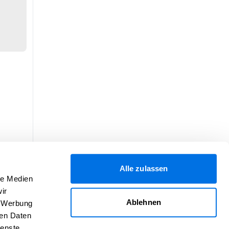
Alle zulassen
le Medien
ir
Ablehnen
, Werbung
ren Daten
ienste