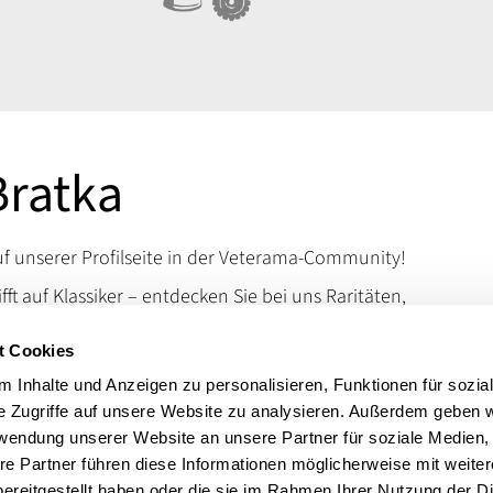
Bratka
 unserer Profilseite in der Veterama-Community!
ifft auf Klassiker – entdecken Sie bei uns Raritäten,
d Kuriositäten, die das Schrauberherz höherschlagen
t Cookies
en Sie uns auf der VETERAMA und tauchen Sie ein in
schen Raritäten.
 Inhalte und Anzeigen zu personalisieren, Funktionen für sozia
e Zugriffe auf unsere Website zu analysieren. Außerdem geben w
 erreichen Sie uns über unsere Kontaktdaten.
rwendung unserer Website an unsere Partner für soziale Medien
t:
Werkzeuge
re Partner führen diese Informationen möglicherweise mit weite
ereitgestellt haben oder die sie im Rahmen Ihrer Nutzung der D