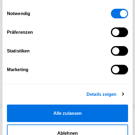
Evelyn Reinsch
gesammelt haben.
Einwilligungsauswahl
Notwendig
Willkommen auf unserer Profilseite in der Veterama-
Community!
Präferenzen
Leidenschaft trifft auf Klassiker – entdecken Sie bei uns
Raritäten, Ersatzteile und Kuriositäten, die das
Statistiken
Schrauberherz höherschlagen lassen. Besuchen Sie uns
auf der VETERAMA und tauchen Sie ein in die Welt
klassischen Raritäten.
Marketing
Bei Rückfragen erreichen Sie uns über unsere
Kontaktdaten.
Produktangebot:
Literatur, Prospekte
Details zeigen
Alle zulassen
Kontakt
Ablehnen