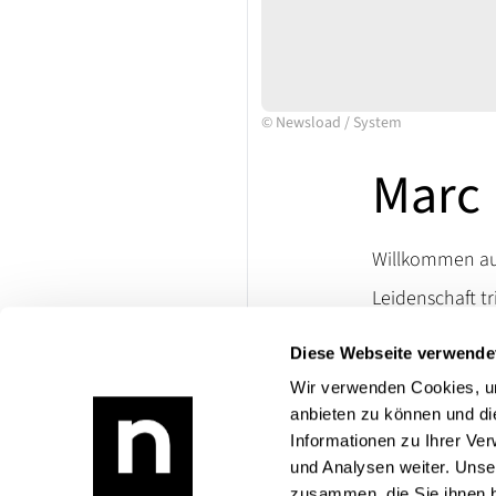
©
Newsload
/
System
Marc 
Willkommen auf
Leidenschaft tr
Ersatzteile un
Diese Webseite verwende
lassen. Besuch
die Welt klassi
Wir verwenden Cookies, um
anbieten zu können und di
Bei Rückfragen
Informationen zu Ihrer Ve
Produktangebo
und Analysen weiter. Unse
zusammen, die Sie ihnen b