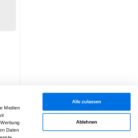
Alle zulassen
le Medien
ir
Ablehnen
, Werbung
ren Daten
ienste