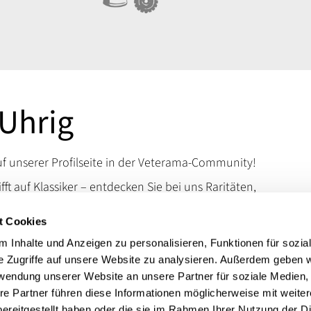
Uhrig
 unserer Profilseite in der Veterama-Community!
ifft auf Klassiker – entdecken Sie bei uns Raritäten,
d Kuriositäten, die das Schrauberherz höherschlagen
t Cookies
en Sie uns auf der VETERAMA und tauchen Sie ein in
schen Raritäten.
 Inhalte und Anzeigen zu personalisieren, Funktionen für sozia
e Zugriffe auf unsere Website zu analysieren. Außerdem geben w
 erreichen Sie uns über unsere Kontaktdaten.
rwendung unserer Website an unsere Partner für soziale Medien
t:
Autoteile VW, Opel, Mercedes
re Partner führen diese Informationen möglicherweise mit weite
ereitgestellt haben oder die sie im Rahmen Ihrer Nutzung der D