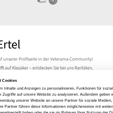
Ertel
 unserer Profilseite in der Veterama-Community!
ifft auf Klassiker – entdecken Sie bei uns Raritäten,
d Kuriositäten, die das Schrauberherz höherschlagen
t Cookies
en Sie uns auf der VETERAMA und tauchen Sie ein in
schen Raritäten.
 Inhalte und Anzeigen zu personalisieren, Funktionen für sozia
e Zugriffe auf unsere Website zu analysieren. Außerdem geben w
 erreichen Sie uns über unsere Kontaktdaten.
rwendung unserer Website an unsere Partner für soziale Medien
t:
Autoteile BMW, Ford, VW
re Partner führen diese Informationen möglicherweise mit weite
ereitgestellt haben oder die sie im Rahmen Ihrer Nutzung der D