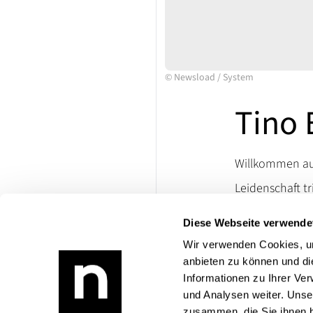
©
Newsload
/
System
Tino 
Willkommen auf
Leidenschaft tr
Ersatzteile un
Diese Webseite verwende
lassen. Besuch
die Welt klassi
Wir verwenden Cookies, um
anbieten zu können und di
Bei Rückfragen
Informationen zu Ihrer Ve
Produktangebo
und Analysen weiter. Unse
zusammen, die Sie ihnen b