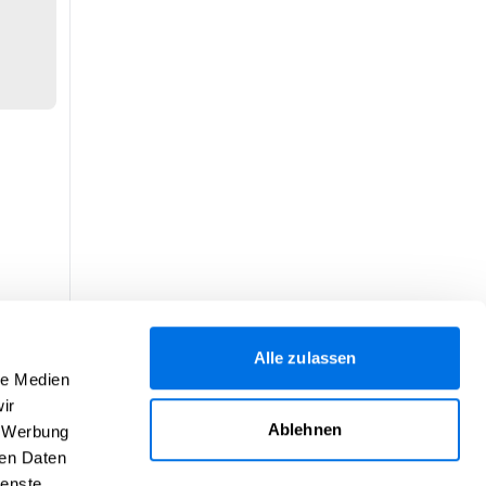
Alle zulassen
le Medien
ir
Ablehnen
, Werbung
ren Daten
ienste