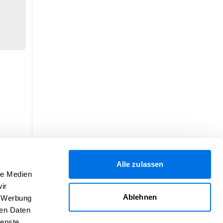
Alle zulassen
le Medien
ir
Ablehnen
, Werbung
ren Daten
ienste