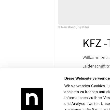
©
Newsload
/
System
KFZ -
Willkommen auf
Leidenschaft tr
Ersatzteile un
Diese Webseite verwende
lassen. Besuch
die Welt klassi
Wir verwenden Cookies, um
anbieten zu können und di
Bei Rückfragen
Informationen zu Ihrer Ve
Produktangebo
und Analysen weiter. Unse
zusammen, die Sie ihnen b