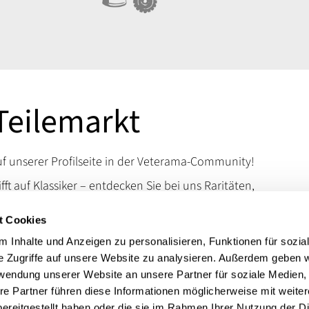
Teilemarkt
 unserer Profilseite in der Veterama-Community!
ifft auf Klassiker – entdecken Sie bei uns Raritäten,
d Kuriositäten, die das Schrauberherz höherschlagen
t Cookies
en Sie uns auf der VETERAMA und tauchen Sie ein in
schen Raritäten.
 Inhalte und Anzeigen zu personalisieren, Funktionen für sozia
e Zugriffe auf unsere Website zu analysieren. Außerdem geben w
 erreichen Sie uns über unsere Kontaktdaten.
rwendung unserer Website an unsere Partner für soziale Medien
t:
BMW R 75, Zündapp KS 750
re Partner führen diese Informationen möglicherweise mit weite
ereitgestellt haben oder die sie im Rahmen Ihrer Nutzung der D