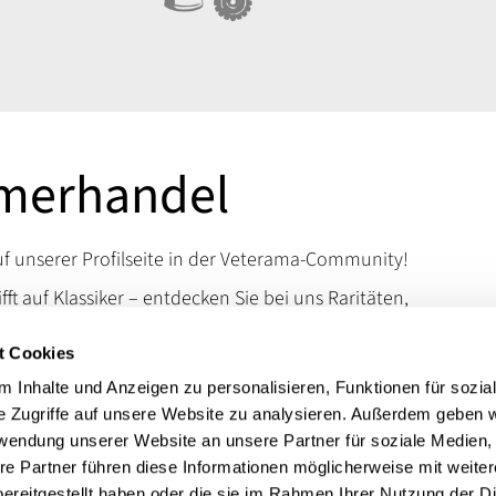
imerhandel
 unserer Profilseite in der Veterama-Community!
ifft auf Klassiker – entdecken Sie bei uns Raritäten,
d Kuriositäten, die das Schrauberherz höherschlagen
t Cookies
en Sie uns auf der VETERAMA und tauchen Sie ein in
schen Raritäten.
 Inhalte und Anzeigen zu personalisieren, Funktionen für sozia
e Zugriffe auf unsere Website zu analysieren. Außerdem geben w
 erreichen Sie uns über unsere Kontaktdaten.
rwendung unserer Website an unsere Partner für soziale Medien
t:
Kawasaki Dreizylinder Zweitakt
re Partner führen diese Informationen möglicherweise mit weite
ereitgestellt haben oder die sie im Rahmen Ihrer Nutzung der D