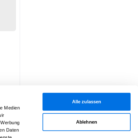
Alle zulassen
le Medien
ir
Ablehnen
, Werbung
ren Daten
ienste