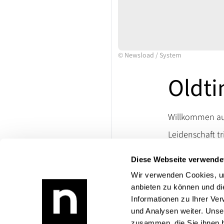
©
Newsload
/
System
Oldt
Willkommen auf
Leidenschaft tr
Ersatzteile un
Diese Webseite verwende
lassen. Besuch
die Welt klassi
Wir verwenden Cookies, um
anbieten zu können und di
Bei Rückfragen
Informationen zu Ihrer Ve
Produktangebo
und Analysen weiter. Unse
zusammen, die Sie ihnen b