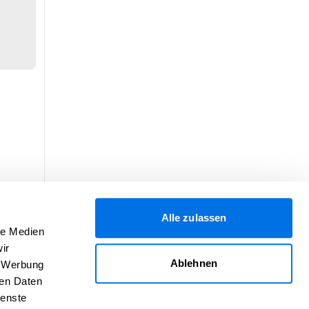
Alle zulassen
le Medien
ir
Ablehnen
, Werbung
ren Daten
ienste