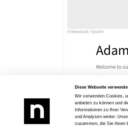
©
Newsload
/
System
Adam 
Welcome to our
Passion meets cl
with us that ma
Diese Webseite verwende
VETERAMA and im
Wir verwenden Cookies, um
If you have any
anbieten zu können und di
Product range:
Informationen zu Ihrer Ve
und Analysen weiter. Unse
zusammen, die Sie ihnen b