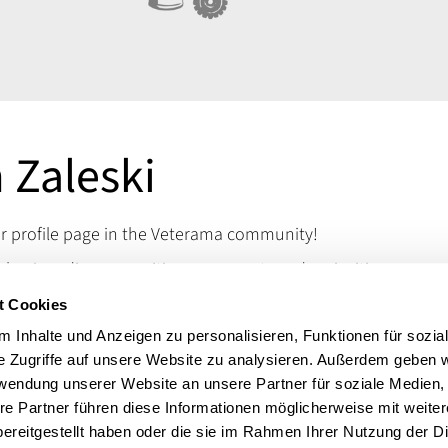
Zaleski
 profile page in the Veterama community!
assics - discover rarities, spare parts and curiosities
ke the mechanic's heart beat faster. Visit us at
t Cookies
merse yourself in the world of classic rarities.
 Inhalte und Anzeigen zu personalisieren, Funktionen für sozia
 questions, you can reach us via our contact details.
e Zugriffe auf unsere Website zu analysieren. Außerdem geben w
Werkzeug
rwendung unserer Website an unsere Partner für soziale Medien
re Partner führen diese Informationen möglicherweise mit weite
ereitgestellt haben oder die sie im Rahmen Ihrer Nutzung der D