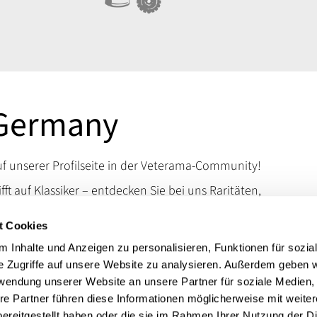
Germany
 unserer Profilseite in der Veterama-Community!
ifft auf Klassiker – entdecken Sie bei uns Raritäten,
d Kuriositäten, die das Schrauberherz höherschlagen
t Cookies
en Sie uns auf der VETERAMA und tauchen Sie ein in
schen Raritäten.
 Inhalte und Anzeigen zu personalisieren, Funktionen für sozia
e Zugriffe auf unsere Website zu analysieren. Außerdem geben w
 erreichen Sie uns über unsere Kontaktdaten.
rwendung unserer Website an unsere Partner für soziale Medien
t:
Autoteile VW Opel
re Partner führen diese Informationen möglicherweise mit weite
ereitgestellt haben oder die sie im Rahmen Ihrer Nutzung der D