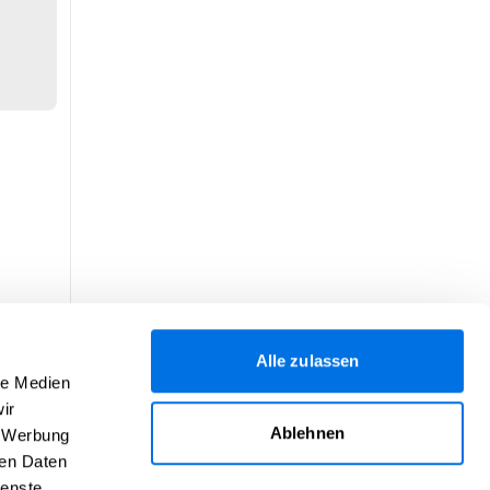
Alle zulassen
le Medien
ir
Ablehnen
, Werbung
ren Daten
ienste