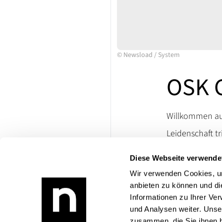
©
Newsload
/
System
OSK 
Willkommen auf
Leidenschaft tr
Ersatzteile un
Diese Webseite verwende
lassen. Besuch
die Welt klassi
Wir verwenden Cookies, um
anbieten zu können und di
Bei Rückfragen
Informationen zu Ihrer Ve
Produktangebo
und Analysen weiter. Unse
zusammen, die Sie ihnen b