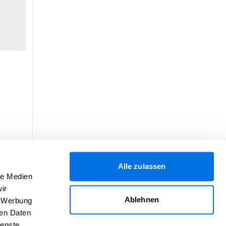
Alle zulassen
le Medien
ir
Ablehnen
, Werbung
ren Daten
ienste