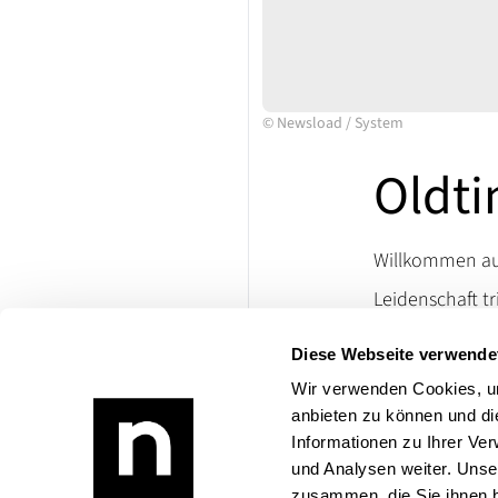
©
Newsload
/
System
Oldti
Willkommen auf
Leidenschaft tr
Ersatzteile un
Diese Webseite verwende
lassen. Besuch
die Welt klassi
Wir verwenden Cookies, um
anbieten zu können und di
Bei Rückfragen
Informationen zu Ihrer Ve
Produktangebo
und Analysen weiter. Unse
zusammen, die Sie ihnen b