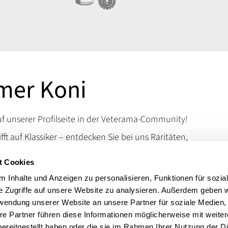
mer Koni
 unserer Profilseite in der Veterama-Community!
ifft auf Klassiker – entdecken Sie bei uns Raritäten,
d Kuriositäten, die das Schrauberherz höherschlagen
t Cookies
en Sie uns auf der VETERAMA und tauchen Sie ein in
schen Raritäten.
 Inhalte und Anzeigen zu personalisieren, Funktionen für sozia
e Zugriffe auf unsere Website zu analysieren. Außerdem geben w
 erreichen Sie uns über unsere Kontaktdaten.
rwendung unserer Website an unsere Partner für soziale Medien
t:
Motorradteile:BMW
re Partner führen diese Informationen möglicherweise mit weite
ereitgestellt haben oder die sie im Rahmen Ihrer Nutzung der D