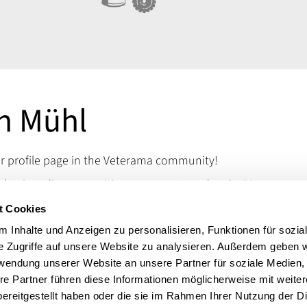
n Mühl
 profile page in the Veterama community!
assics - discover rarities, spare parts and curiosities
ke the mechanic's heart beat faster. Visit us at
t Cookies
merse yourself in the world of classic rarities.
 Inhalte und Anzeigen zu personalisieren, Funktionen für sozia
 questions, you can reach us via our contact details.
e Zugriffe auf unsere Website zu analysieren. Außerdem geben w
Autoteile
rwendung unserer Website an unsere Partner für soziale Medien
re Partner führen diese Informationen möglicherweise mit weite
ereitgestellt haben oder die sie im Rahmen Ihrer Nutzung der D