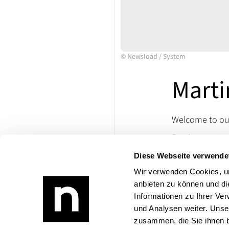
©
Newsload
/
System
Marti
Welcome to our
Passion meets cl
with us that ma
Diese Webseite verwende
VETERAMA and im
Wir verwenden Cookies, um
If you have any
anbieten zu können und di
Product range:
Informationen zu Ihrer Ve
und Analysen weiter. Unse
zusammen, die Sie ihnen b