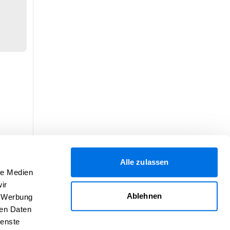
Alle zulassen
le Medien
ir
Ablehnen
, Werbung
ren Daten
ienste