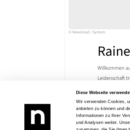
©
Newsload
/
System
Raine
Willkommen auf
Leidenschaft tr
Ersatzteile un
Diese Webseite verwende
lassen. Besuch
die Welt klassi
Wir verwenden Cookies, um
anbieten zu können und di
Bei Rückfragen
Informationen zu Ihrer Ve
Produktangebo
und Analysen weiter. Unse
zusammen, die Sie ihnen b