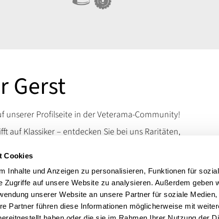
r Gerst
 unserer Profilseite in der Veterama-Community!
ifft auf Klassiker – entdecken Sie bei uns Raritäten,
d Kuriositäten, die das Schrauberherz höherschlagen
t Cookies
en Sie uns auf der VETERAMA und tauchen Sie ein in
schen Raritäten.
 Inhalte und Anzeigen zu personalisieren, Funktionen für sozia
e Zugriffe auf unsere Website zu analysieren. Außerdem geben w
 erreichen Sie uns über unsere Kontaktdaten.
rwendung unserer Website an unsere Partner für soziale Medien
t:
Autoteile Opel, Jaguar, Austin Healey, Werkzeug
re Partner führen diese Informationen möglicherweise mit weite
ereitgestellt haben oder die sie im Rahmen Ihrer Nutzung der D