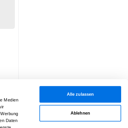
Alle zulassen
le Medien
ir
Ablehnen
, Werbung
ren Daten
ienste