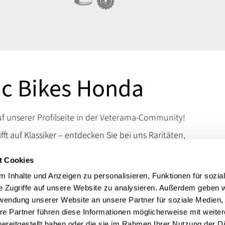
ic Bikes Honda
 unserer Profilseite in der Veterama-Community!
ifft auf Klassiker – entdecken Sie bei uns Raritäten,
d Kuriositäten, die das Schrauberherz höherschlagen
t Cookies
en Sie uns auf der VETERAMA und tauchen Sie ein in
schen Raritäten.
 Inhalte und Anzeigen zu personalisieren, Funktionen für sozia
e Zugriffe auf unsere Website zu analysieren. Außerdem geben w
 erreichen Sie uns über unsere Kontaktdaten.
rwendung unserer Website an unsere Partner für soziale Medien
t:
Motorradteile Honda
re Partner führen diese Informationen möglicherweise mit weite
ereitgestellt haben oder die sie im Rahmen Ihrer Nutzung der D