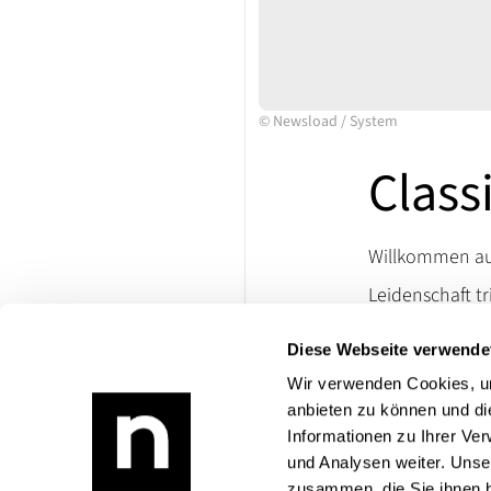
©
Newsload
/
System
Class
Willkommen auf
Leidenschaft tr
Ersatzteile un
Diese Webseite verwende
lassen. Besuch
die Welt klassi
Wir verwenden Cookies, um
anbieten zu können und di
Bei Rückfragen
Informationen zu Ihrer Ve
Produktangebo
und Analysen weiter. Unse
zusammen, die Sie ihnen b