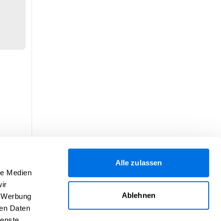
Alle zulassen
le Medien
ir
Ablehnen
, Werbung
ren Daten
ienste