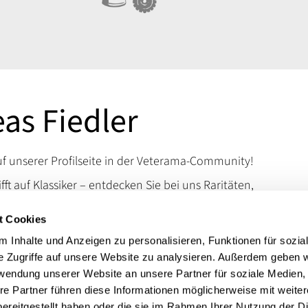
as Fiedler
 unserer Profilseite in der Veterama-Community!
ifft auf Klassiker – entdecken Sie bei uns Raritäten,
d Kuriositäten, die das Schrauberherz höherschlagen
t Cookies
en Sie uns auf der VETERAMA und tauchen Sie ein in
schen Raritäten.
 Inhalte und Anzeigen zu personalisieren, Funktionen für sozia
e Zugriffe auf unsere Website zu analysieren. Außerdem geben w
 erreichen Sie uns über unsere Kontaktdaten.
rwendung unserer Website an unsere Partner für soziale Medien
t:
Autoteile VW
re Partner führen diese Informationen möglicherweise mit weite
ereitgestellt haben oder die sie im Rahmen Ihrer Nutzung der D