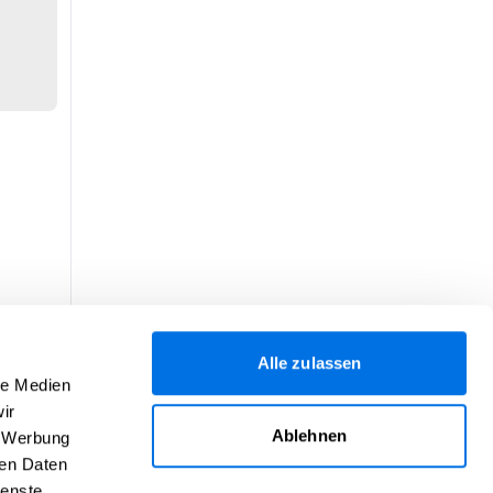
Alle zulassen
le Medien
ir
Ablehnen
, Werbung
ren Daten
ienste