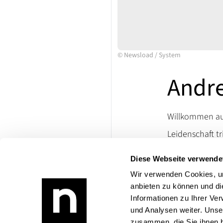
©
Newsload
/
System
Andre
Willkommen auf
Leidenschaft tr
Ersatzteile un
Diese Webseite verwende
lassen. Besuch
die Welt klassi
Wir verwenden Cookies, um
anbieten zu können und di
Bei Rückfragen
Informationen zu Ihrer Ve
Produktangebo
und Analysen weiter. Unse
zusammen, die Sie ihnen b