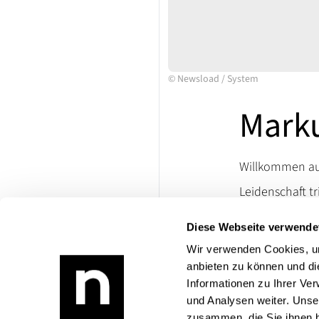
©
Newsload
/
System
Mark
Willkommen auf
Leidenschaft tr
Ersatzteile un
Diese Webseite verwende
lassen. Besuch
die Welt klassi
Wir verwenden Cookies, um
anbieten zu können und di
Bei Rückfragen
Informationen zu Ihrer Ve
Produktangebo
und Analysen weiter. Unse
zusammen, die Sie ihnen b