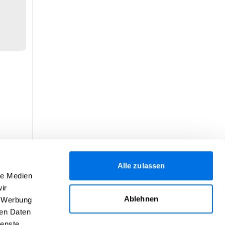
Alle zulassen
le Medien
ir
Ablehnen
, Werbung
ren Daten
ienste