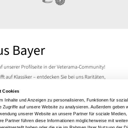
us Bayer
 unserer Profilseite in der Veterama-Community!
ifft auf Klassiker – entdecken Sie bei uns Raritäten,
d Kuriositäten, die das Schrauberherz höherschlagen
t Cookies
en Sie uns auf der VETERAMA und tauchen Sie ein in
schen Raritäten.
 Inhalte und Anzeigen zu personalisieren, Funktionen für sozia
e Zugriffe auf unsere Website zu analysieren. Außerdem geben w
 erreichen Sie uns über unsere Kontaktdaten.
rwendung unserer Website an unsere Partner für soziale Medien
t:
VW, Oldtimer Zubehör
re Partner führen diese Informationen möglicherweise mit weite
ereitgestellt haben oder die sie im Rahmen Ihrer Nutzung der D