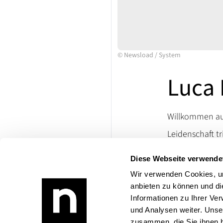
©
Newsload
/
System
Luca 
Willkommen auf
Leidenschaft tr
Ersatzteile un
Diese Webseite verwende
lassen. Besuch
die Welt klassi
Wir verwenden Cookies, um
anbieten zu können und di
Bei Rückfragen
Informationen zu Ihrer Ve
Produktangebo
und Analysen weiter. Unse
zusammen, die Sie ihnen b