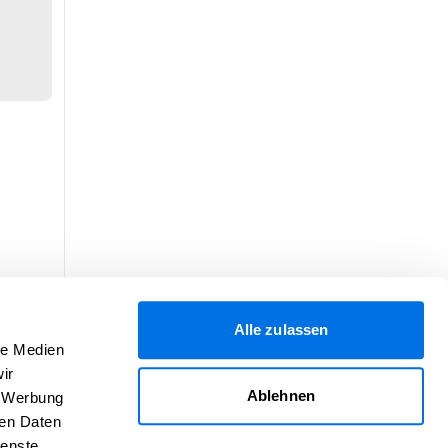
Alle zulassen
le Medien
ir
Ablehnen
, Werbung
ren Daten
ienste