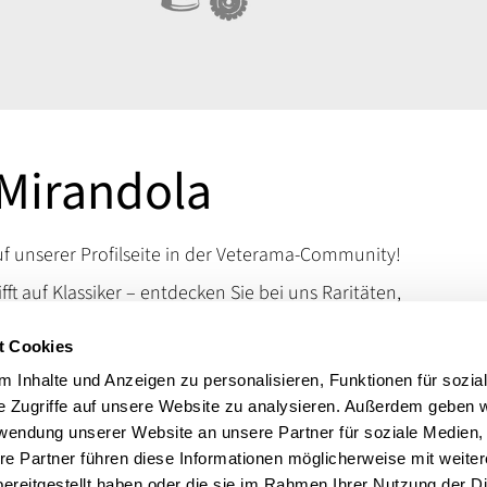
Mirandola
 unserer Profilseite in der Veterama-Community!
ifft auf Klassiker – entdecken Sie bei uns Raritäten,
d Kuriositäten, die das Schrauberherz höherschlagen
t Cookies
en Sie uns auf der VETERAMA und tauchen Sie ein in
schen Raritäten.
 Inhalte und Anzeigen zu personalisieren, Funktionen für sozia
e Zugriffe auf unsere Website zu analysieren. Außerdem geben w
 erreichen Sie uns über unsere Kontaktdaten.
rwendung unserer Website an unsere Partner für soziale Medien
t:
Motorradteile, Autoteile
re Partner führen diese Informationen möglicherweise mit weite
ereitgestellt haben oder die sie im Rahmen Ihrer Nutzung der D