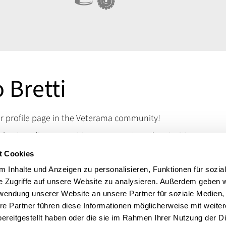
o Bretti
 profile page in the Veterama community!
assics - discover rarities, spare parts and curiosities
ke the mechanic's heart beat faster. Visit us at
t Cookies
merse yourself in the world of classic rarities.
 Inhalte und Anzeigen zu personalisieren, Funktionen für sozia
 questions, you can reach us via our contact details.
e Zugriffe auf unsere Website zu analysieren. Außerdem geben w
Motorradteile Old bikes
rwendung unserer Website an unsere Partner für soziale Medien
re Partner führen diese Informationen möglicherweise mit weite
ereitgestellt haben oder die sie im Rahmen Ihrer Nutzung der D