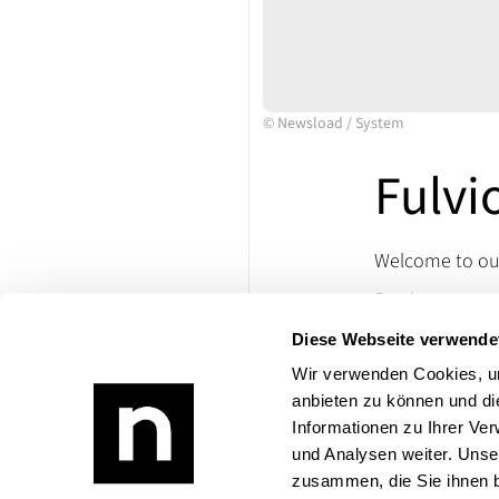
©
Newsload
/
System
Fulvi
Welcome to our
Passion meets cl
with us that ma
Diese Webseite verwende
VETERAMA and im
Wir verwenden Cookies, um
If you have any
anbieten zu können und di
Product range:
Informationen zu Ihrer Ve
und Analysen weiter. Unse
zusammen, die Sie ihnen b