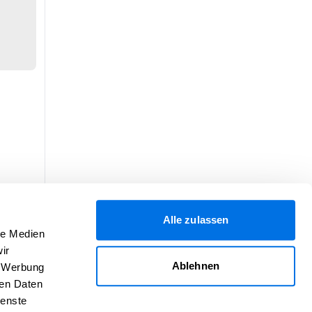
Alle zulassen
le Medien
ir
Ablehnen
, Werbung
ren Daten
ienste