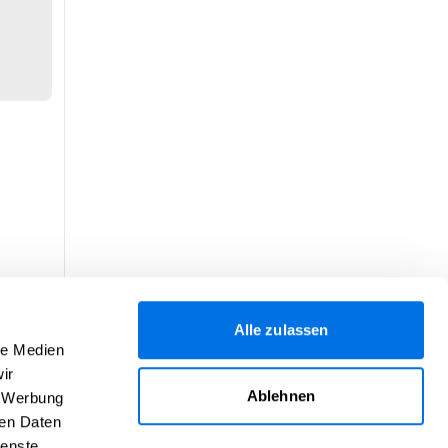
Alle zulassen
le Medien
ir
Ablehnen
, Werbung
ren Daten
ienste