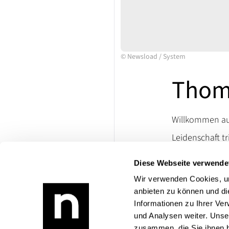
©
Newsload
/
System
Thom
Willkommen auf
Leidenschaft tr
Ersatzteile un
Diese Webseite verwende
lassen. Besuch
die Welt klassi
Wir verwenden Cookies, um
anbieten zu können und di
Bei Rückfragen
Informationen zu Ihrer Ve
Produktangebo
und Analysen weiter. Unse
zusammen, die Sie ihnen b