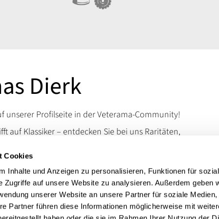
as Dierk
 unserer Profilseite in der Veterama-Community!
ifft auf Klassiker – entdecken Sie bei uns Raritäten,
d Kuriositäten, die das Schrauberherz höherschlagen
t Cookies
en Sie uns auf der VETERAMA und tauchen Sie ein in
schen Raritäten.
 Inhalte und Anzeigen zu personalisieren, Funktionen für sozia
e Zugriffe auf unsere Website zu analysieren. Außerdem geben w
 erreichen Sie uns über unsere Kontaktdaten.
rwendung unserer Website an unsere Partner für soziale Medien
t:
Autoteile, Motorradteile
re Partner führen diese Informationen möglicherweise mit weite
ereitgestellt haben oder die sie im Rahmen Ihrer Nutzung der D