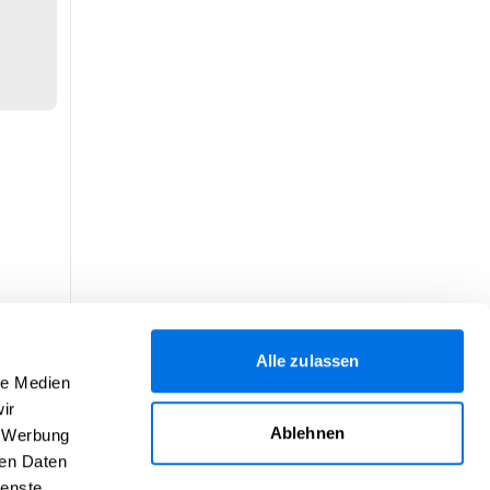
Alle zulassen
le Medien
ir
Ablehnen
, Werbung
ren Daten
ienste