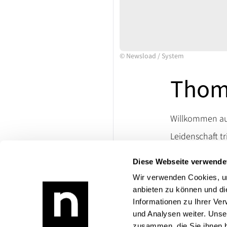
©
Newsload
/
System
Thom
Willkommen auf
Leidenschaft tr
Ersatzteile un
Diese Webseite verwende
lassen. Besuch
die Welt klassi
Wir verwenden Cookies, um
anbieten zu können und di
Bei Rückfragen
Informationen zu Ihrer Ve
Produktangebo
und Analysen weiter. Unse
zusammen, die Sie ihnen b