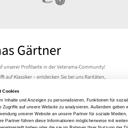
as Gärtner
 unserer Profilseite in der Veterama-Community!
ifft auf Klassiker – entdecken Sie bei uns Raritäten,
d Kuriositäten, die das Schrauberherz höherschlagen
t Cookies
en Sie uns auf der VETERAMA und tauchen Sie ein in
schen Raritäten.
 Inhalte und Anzeigen zu personalisieren, Funktionen für sozia
e Zugriffe auf unsere Website zu analysieren. Außerdem geben w
 erreichen Sie uns über unsere Kontaktdaten.
rwendung unserer Website an unsere Partner für soziale Medien
t:
Autoteile bis 50er Jahre, Motorradteile
re Partner führen diese Informationen möglicherweise mit weite
ereitgestellt haben oder die sie im Rahmen Ihrer Nutzung der D