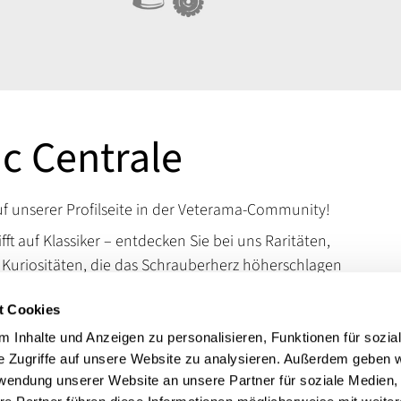
ic Centrale
 unserer Profilseite in der Veterama-Community!
ifft auf Klassiker – entdecken Sie bei uns Raritäten,
d Kuriositäten, die das Schrauberherz höherschlagen
en Sie uns auf der VETERAMA und tauchen Sie ein in
t Cookies
schen Raritäten.
 Inhalte und Anzeigen zu personalisieren, Funktionen für sozia
 erreichen Sie uns über unsere Kontaktdaten.
e Zugriffe auf unsere Website zu analysieren. Außerdem geben w
t:
Porsche, Opel, VW, Mercedes, Honda, BMW,
rwendung unserer Website an unsere Partner für soziale Medien