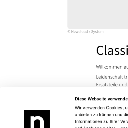
©
Newsload
/
System
Class
Willkommen auf
Leidenschaft tr
Ersatzteile un
lassen. Besuch
Diese Webseite verwende
die Welt klassi
Wir verwenden Cookies, um
Bei Rückfragen
anbieten zu können und di
Produktangebo
Informationen zu Ihrer Ve
Blecharbeiten