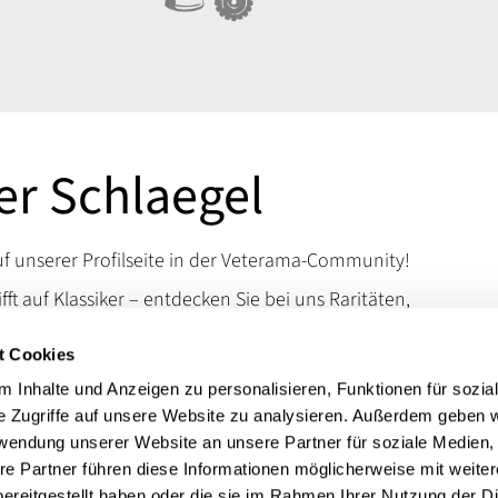
r Schlaegel
 unserer Profilseite in der Veterama-Community!
ifft auf Klassiker – entdecken Sie bei uns Raritäten,
d Kuriositäten, die das Schrauberherz höherschlagen
t Cookies
en Sie uns auf der VETERAMA und tauchen Sie ein in
schen Raritäten.
 Inhalte und Anzeigen zu personalisieren, Funktionen für sozia
e Zugriffe auf unsere Website zu analysieren. Außerdem geben w
 erreichen Sie uns über unsere Kontaktdaten.
rwendung unserer Website an unsere Partner für soziale Medien
t:
Literatur, Mopedteile
re Partner führen diese Informationen möglicherweise mit weite
ereitgestellt haben oder die sie im Rahmen Ihrer Nutzung der D