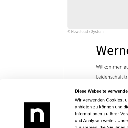
©
Newsload
/
System
Werne
Willkommen auf
Leidenschaft tr
Ersatzteile un
Diese Webseite verwende
lassen. Besuch
die Welt klassi
Wir verwenden Cookies, um
anbieten zu können und di
Bei Rückfragen
Informationen zu Ihrer Ve
Produktangebo
und Analysen weiter. Unse
zusammen, die Sie ihnen b