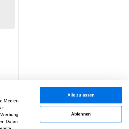
Alle zulassen
le Medien
ir
Ablehnen
, Werbung
ren Daten
ienste