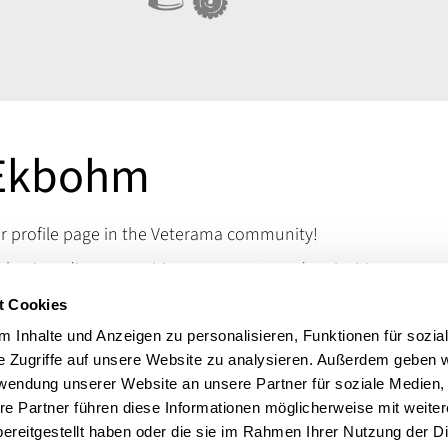
 Ekbohm
 profile page in the Veterama community!
assics - discover rarities, spare parts and curiosities
ke the mechanic's heart beat faster. Visit us at
t Cookies
merse yourself in the world of classic rarities.
 Inhalte und Anzeigen zu personalisieren, Funktionen für sozia
 questions, you can reach us via our contact details.
e Zugriffe auf unsere Website zu analysieren. Außerdem geben w
Mercedes
rwendung unserer Website an unsere Partner für soziale Medien
re Partner führen diese Informationen möglicherweise mit weite
ereitgestellt haben oder die sie im Rahmen Ihrer Nutzung der D