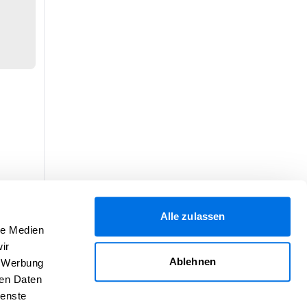
Alle zulassen
le Medien
ir
Ablehnen
, Werbung
ren Daten
ienste