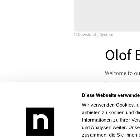
©
Newsload
/
System
Olof
Welcome to our
Passion meets cl
with us that ma
Diese Webseite verwende
VETERAMA and im
Wir verwenden Cookies, um
If you have any
anbieten zu können und di
Product range:
Informationen zu Ihrer Ve
und Analysen weiter. Unse
zusammen, die Sie ihnen b