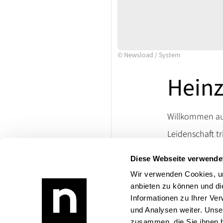
©
Newsload
/
System
Heinz
Willkommen auf
Leidenschaft tr
Ersatzteile un
Diese Webseite verwende
lassen. Besuch
die Welt klassi
Wir verwenden Cookies, um
anbieten zu können und di
Bei Rückfragen
Informationen zu Ihrer Ve
Produktangebo
und Analysen weiter. Unse
zusammen, die Sie ihnen b