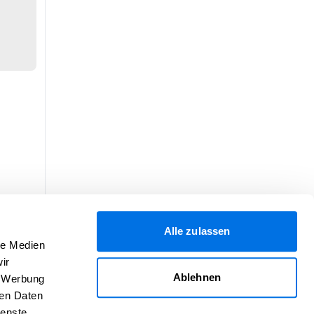
Alle zulassen
le Medien
ir
Ablehnen
, Werbung
ren Daten
ienste