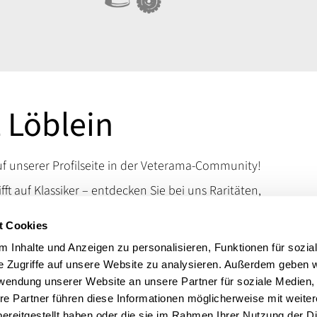
 Löblein
 unserer Profilseite in der Veterama-Community!
ifft auf Klassiker – entdecken Sie bei uns Raritäten,
d Kuriositäten, die das Schrauberherz höherschlagen
t Cookies
en Sie uns auf der VETERAMA und tauchen Sie ein in
schen Raritäten.
 Inhalte und Anzeigen zu personalisieren, Funktionen für sozia
e Zugriffe auf unsere Website zu analysieren. Außerdem geben w
 erreichen Sie uns über unsere Kontaktdaten.
rwendung unserer Website an unsere Partner für soziale Medien
t:
Motorrad Lackierungen
re Partner führen diese Informationen möglicherweise mit weite
ereitgestellt haben oder die sie im Rahmen Ihrer Nutzung der D