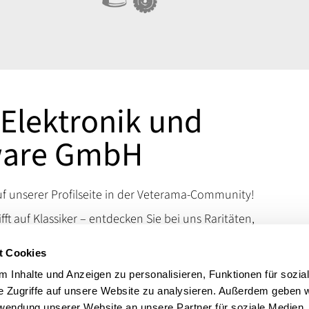
Elektronik und
ware GmbH
 unserer Profilseite in der Veterama-Community!
ifft auf Klassiker – entdecken Sie bei uns Raritäten,
d Kuriositäten, die das Schrauberherz höherschlagen
t Cookies
en Sie uns auf der VETERAMA und tauchen Sie ein in
schen Raritäten.
 Inhalte und Anzeigen zu personalisieren, Funktionen für sozia
e Zugriffe auf unsere Website zu analysieren. Außerdem geben w
 erreichen Sie uns über unsere Kontaktdaten.
rwendung unserer Website an unsere Partner für soziale Medien