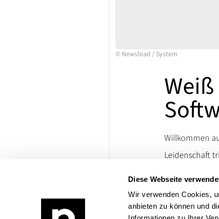
©
Newsload
/
System
Weiß 
Soft
Willkommen auf
Leidenschaft tr
Ersatzteile un
Diese Webseite verwende
lassen. Besuch
die Welt klassi
Wir verwenden Cookies, um
anbieten zu können und di
Bei Rückfragen
Informationen zu Ihrer Ve