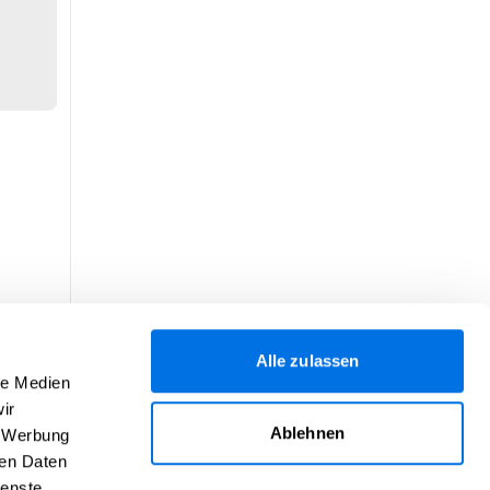
Alle zulassen
le Medien
ir
Ablehnen
, Werbung
ren Daten
ienste