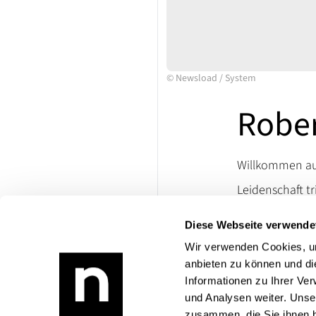
©
Newsload
/
System
Rober
Willkommen auf
Leidenschaft tr
Ersatzteile un
Diese Webseite verwende
lassen. Besuch
die Welt klassi
Wir verwenden Cookies, um
anbieten zu können und di
Bei Rückfragen
Informationen zu Ihrer Ve
Produktangebo
und Analysen weiter. Unse
zusammen, die Sie ihnen b