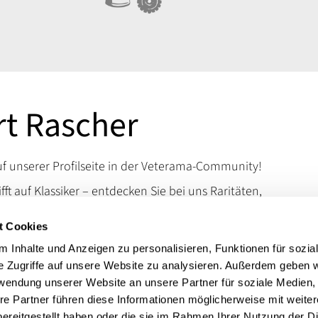
t Rascher
 unserer Profilseite in der Veterama-Community!
ifft auf Klassiker – entdecken Sie bei uns Raritäten,
d Kuriositäten, die das Schrauberherz höherschlagen
t Cookies
en Sie uns auf der VETERAMA und tauchen Sie ein in
schen Raritäten.
 Inhalte und Anzeigen zu personalisieren, Funktionen für sozia
e Zugriffe auf unsere Website zu analysieren. Außerdem geben w
 erreichen Sie uns über unsere Kontaktdaten.
rwendung unserer Website an unsere Partner für soziale Medien
t:
Datsun, Nissan, BMW, Motorrad: BMW
re Partner führen diese Informationen möglicherweise mit weite
ereitgestellt haben oder die sie im Rahmen Ihrer Nutzung der D