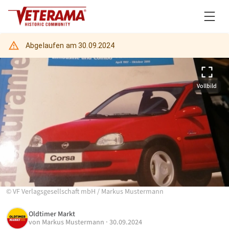
Abgelaufen am
30.09.2024
Vollbild
©
VF Verlagsgesellschaft mbH
/
Markus Mustermann
Oldtimer Markt
von
Markus Mustermann
·
30.09.2024