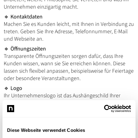
Unternehmen einzigartig macht.
🔹
Kontaktdaten
Machen Sie es Kunden leicht, mit Ihnen in Verbindung zu
treten. Geben Sie Ihre Adresse, Telefonnummer, E-Mail
und Webseite an.
🔹
Öffnungszeiten
Transparente Öffnungszeiten sorgen dafür, dass Ihre
Kunden wissen, wann sie Sie erreichen können. Diese
lassen sich flexibel anpassen, beispielsweise für Feiertage
oder besondere Veranstaltungen.
🔹
Logo
Ihr Unternehmenslogo ist das Aushängeschild Ihrer
Marke. Laden Sie ein hochwertiges Logo hoch, um
Wiedererkennungswert zu schaffen.
🔹
Headerbild
Das Headerbild ist die erste visuelle Impression Ihres
Diese Webseite verwendet Cookies
Profils. Wählen Sie ein Bild, das Ihr Unternehmen