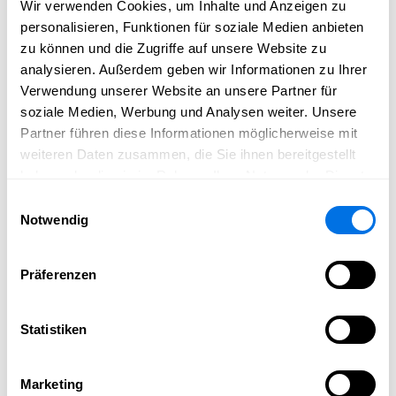
Wir verwenden Cookies, um Inhalte und Anzeigen zu
repräsentiert, sei es Ihre Geschäftsräume, Ihr Team oder
personalisieren, Funktionen für soziale Medien anbieten
ein stimmungsvolles Imagebild.
zu können und die Zugriffe auf unsere Website zu
🔹
Bildergalerie
analysieren. Außerdem geben wir Informationen zu Ihrer
Mit einer Galerie können Sie Ihre Produkte,
Verwendung unserer Website an unsere Partner für
Dienstleistungen, Events oder Ihr Team visuell
soziale Medien, Werbung und Analysen weiter. Unsere
ansprechend präsentieren. Eine gut gepflegte
Partner führen diese Informationen möglicherweise mit
Bildergalerie vermittelt einen professionellen Eindruck
weiteren Daten zusammen, die Sie ihnen bereitgestellt
und spricht potenzielle Kunden an.
haben oder die sie im Rahmen Ihrer Nutzung der Dienste
🔹
PDF-Download
gesammelt haben.
Einwilligungsauswahl
Bieten Sie Ihren Kunden die Möglichkeit, Broschüren,
Notwendig
Preislisten oder Informationsmaterial als PDF
herunterzuladen. So können Interessierte sich in Ruhe
Präferenzen
über Ihr Angebot informieren.
🔹
Video
Videos sind ein starkes Medium, um Emotionen und
Statistiken
Informationen zu vermitteln. Ob Imagefilm,
Produktvorstellung oder ein Blick hinter die Kulissen –
Marketing
nutzen Sie Videos, um Ihre Marke erlebbar zu machen.