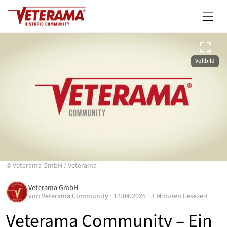
Vollbild
©
Veterama GmbH
/
Veterama
Veterama GmbH
von
Veterama Community
·
17.04.2025
·
3 Minuten Lesezeit
Veterama Community – Ein