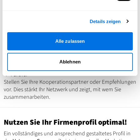
🔹
Social Media-Kanäle
Verbinden Sie Ihr Profil mit Ihren Social Media-Accounts
Details zeigen
wie Facebook, Instagram oder LinkedIn. So steigern Sie
Ihre Reichweite und gewinnen neue Follower.
🔹
Portfolio
Alle zulassen
Hier können Sie Ihre bisherigen Projekte oder besondere
Leistungen präsentieren. Ideal für Dienstleister, Kreative
Ablehnen
oder Handwerksbetriebe, um ihre Arbeiten zu zeigen.
🔹
Partner
Stellen Sie Ihre Kooperationspartner oder Empfehlungen
vor. Dies stärkt Ihr Netzwerk und zeigt, mit wem Sie
zusammenarbeiten.
Nutzen Sie Ihr Firmenprofil optimal!
Ein vollständiges und ansprechend gestaltetes Profil in