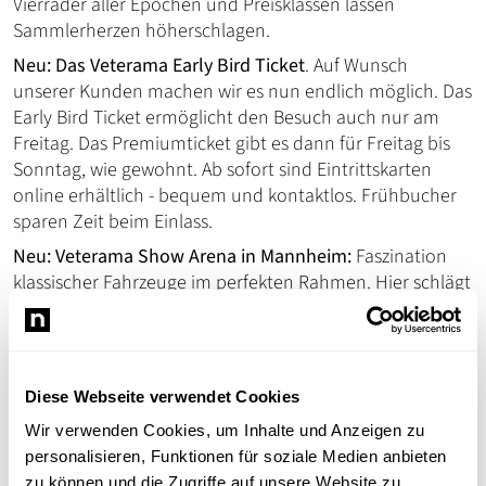
Vierräder aller Epochen und Preisklassen lassen
Sammlerherzen höherschlagen.
Neu: Das Veterama Early Bird Ticket
. Auf Wunsch
unserer Kunden machen wir es nun endlich möglich. Das
Early Bird Ticket ermöglicht den Besuch auch nur am
Freitag. Das Premiumticket gibt es dann für Freitag bis
Sonntag, wie gewohnt. Ab sofort sind Eintrittskarten
online erhältlich - bequem und kontaktlos. Frühbucher
sparen Zeit beim Einlass.
Neu: Veterama Show Arena in Mannheim:
Faszination
klassischer Fahrzeuge im perfekten Rahmen. Hier schlägt
das Old- und Youngtimer Herz. Die Plätze können ab
sofort gesichert werden. Der Stellplatz ist sogar
kostenlos... Glanz, Geschichte und Gänsehaut garantiert.
Für jeden etwas dabei...
Diese Webseite verwendet Cookies
Ob Schrauber auf der Suche nach seltenen Ersatzteilen,
Wir verwenden Cookies, um Inhalte und Anzeigen zu
Sammler seltener Marken oder einfach nur Fans
personalisieren, Funktionen für soziale Medien anbieten
automobiler Geschichte: Die Veterama ist der Treffpunkt
zu können und die Zugriffe auf unsere Website zu