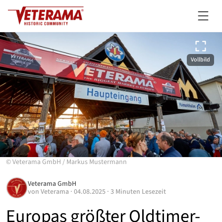
Vollbild
©
Veterama GmbH
/
Markus Mustermann
Veterama GmbH
von
Veterama
·
04.08.2025
·
3 Minuten Lesezeit
Europas größter Oldtimer-