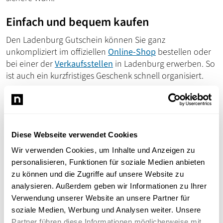
Einfach und bequem kaufen
Den Ladenburg Gutschein können Sie ganz
unkompliziert im offiziellen
Online-Shop
bestellen oder
bei einer der
Verkaufsstellen
in Ladenburg erwerben. So
ist auch ein kurzfristiges Geschenk schnell organisiert.
JETZT GUTSCHEIN KAUFEN!
Schenken und gleichzeitig Ladenburg
Diese Webseite verwendet Cookies
stärken
Wir verwenden Cookies, um Inhalte und Anzeigen zu
personalisieren, Funktionen für soziale Medien anbieten
Mit jedem eingelösten Gutschein profitieren die
zu können und die Zugriffe auf unsere Website zu
teilnehmenden Geschäfte, Gastronomiebetriebe und
analysieren. Außerdem geben wir Informationen zu Ihrer
Dienstleister vor Ort. So bleibt die Kaufkraft in Ladenburg
Verwendung unserer Website an unsere Partner für
und trägt dazu bei, die Vielfalt, die persönliche Beratung
soziale Medien, Werbung und Analysen weiter. Unsere
und eine lebendige Innenstadt langfristig zu erhalten.
Partner führen diese Informationen möglicherweise mit