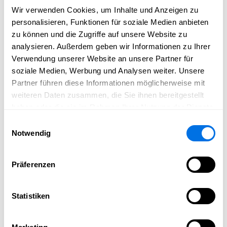
insgesamt an Bedeutung gewinnt.
Wir verwenden Cookies, um Inhalte und Anzeigen zu
Der Vorteil: Sie müssen nicht allein ständig Inhalte
personalisieren, Funktionen für soziale Medien anbieten
produzieren. Während andere Partner Beiträge
zu können und die Zugriffe auf unsere Website zu
veröffentlichen, profitiert auch Ihre Präsenz von der
analysieren. Außerdem geben wir Informationen zu Ihrer
steigenden Gesamt-Reichweite und Sichtbarkeit. So
Verwendung unserer Website an unsere Partner für
entsteht, getragen von der Gemeinschaft, ein digitales
soziale Medien, Werbung und Analysen weiter. Unsere
Schaufenster für ganz Ladenburg.
Partner führen diese Informationen möglicherweise mit
weiteren Daten zusammen, die Sie ihnen bereitgestellt
Neue Kontakte, neue Mitglieder, neue
haben oder die sie im Rahmen Ihrer Nutzung der Dienste
Kunden
gesammelt haben.
Einwilligungsauswahl
Notwendig
Für Unternehmen bedeutet Präsenz neue Kunden und
Bewerber.
Für Vereine bedeutet sie neue Mitglieder, Unterstützer
Präferenzen
und Teilnehmer.
Gerade jüngere Zielgruppen informieren sich fast
Statistiken
ausschließlich online. Wer dort präsent ist, wird
wahrgenommen und wer fehlt, wird schnell übersehen.