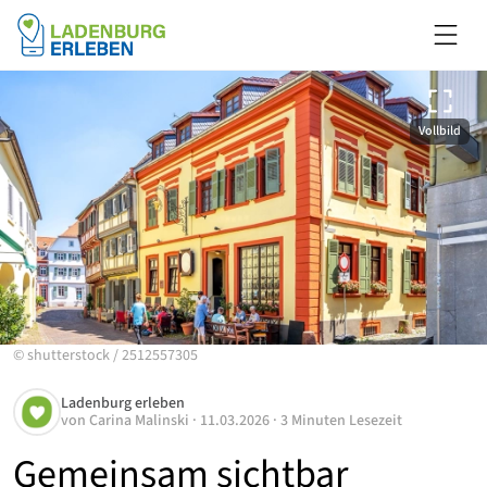
Vollbild
©
shutterstock
/
2512557305
Ladenburg erleben
von
Carina Malinski
·
11.03.2026
·
3 Minuten Lesezeit
Gemeinsam sichtbar