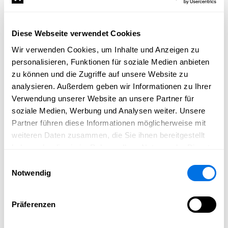
Dich erwarten u. a.
Embodiment, Yoga, Meditation, Seelenreisen,
Diese Webseite verwendet Cookies
Dance & Release, Kakaozeremonie, Soulpainting &
Wir verwenden Cookies, um Inhalte und Anzeigen zu
Journaling –
personalisieren, Funktionen für soziale Medien anbieten
zu können und die Zugriffe auf unsere Website zu
und vor allem die Verbindung zu dir selbst.
analysieren. Außerdem geben wir Informationen zu Ihrer
Zwischen all dem gibt es immer wieder Momente der
Verwendung unserer Website an unsere Partner für
Ruhe.
soziale Medien, Werbung und Analysen weiter. Unsere
Partner führen diese Informationen möglicherweise mit
Zum Spüren. Zum Innehalten. Zum Nachlauschen.
weiteren Daten zusammen, die Sie ihnen bereitgestellt
Vielleicht ist genau das gerade dein nächster Schritt.
haben oder die sie im Rahmen Ihrer Nutzung der Dienste
gesammelt haben.
Einwilligungsauswahl
Wenn du merkst, dass dich das anspricht,
Notwendig
schreib uns für mehr Infos 🤍
Präferenzen