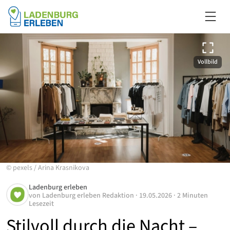
Vollbild
©
pexels
/
Arina Krasnikova
Ladenburg erleben
von
Ladenburg erleben Redaktion
·
19.05.2026
·
2 Minuten
Lesezeit
Stilvoll durch die Nacht –