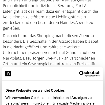
und Herren und legt besonderen Wert auf Qualität,
Persönlichkeit und individuelle Beratung. Zur LA
Latenight lädt das Team dazu ein, entspannt durch die
Kollektionen zu stöbern, neue Lieblingsstücke zu
entdecken und den besonderen Flair des Abends zu
genießen.
Doch nicht nur das Shopping macht diesen Abend so
besonders: Die Geschäfte in der Altstadt haben bis spät
in die Nacht geöffnet und zahlreiche weitere
Unternehmen präsentieren sich mit Ständen auf dem
Marktplatz. Dazu sorgen Live-Musik an verschiedenen
Orten und ein Gewinnspiel mit attraktiven Preisen für
beste Stimmung.
Ein besonderes Highlight bietet außerdem der
Heimatbund: Der historisch gewandete Nachtwächter
erzählt vor der St. Galluskirche Wissenswertes rund um
Diese Webseite verwendet Cookies
das berühmte „Lumbeglöckel“ und die Geschichte der
Wir verwenden Cookies, um Inhalte und Anzeigen zu
Stadt.
personalisieren, Funktionen für soziale Medien anbieten