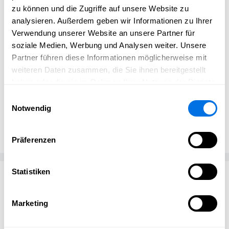
Natürlich dürfen auch Food & Drinks nicht fehlen – ob
zu können und die Zugriffe auf unsere Website zu
kleiner Snack, erfrischendes Getränk oder gemütlicher
analysieren. Außerdem geben wir Informationen zu Ihrer
Ausklang mit Freunden: In der gesamten Altstadt laden
Verwendung unserer Website an unsere Partner für
Gastronomie sowie Food- und Getränkestände zum
soziale Medien, Werbung und Analysen weiter. Unsere
Genießen ein.
Partner führen diese Informationen möglicherweise mit
weiteren Daten zusammen, die Sie ihnen bereitgestellt
haben oder die sie im Rahmen Ihrer Nutzung der Dienste
gesammelt haben.
Einwilligungsauswahl
Notwendig
Ladenburg erleben Redaktion
Ladenburg erleben
Präferenzen
Statistiken
Passend zum Thema
Marketing