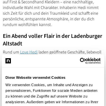
auf First & Secondhand Kleidern – eine nachhaltige,
individuelle Wahl mit Charakter. Inhaberin Hedi nimmt
sich Zeit für dich und dein Traumkleid und schafft eine
persönliche, entspannte Atmosphäre, in der du dich
rundum wohlfühlen kannst.
Ein Abend voller Flair in der Ladenburger
Altstadt
Rund um
Love Hedi
laden geöffnete Geschäfte, liebevoll
dekorierte Stände, Food & Drinks und Live-Musik zum
Verweilen ein. Die malerischen Gassen, Begegnungen mit
Nachbarinnen, Freunden und Gästen aus der Region
machen den Abend zu einem gemeinsamen Erlebnis.
Diese Webseite verwendet Cookies
Wir verwenden Cookies, um Inhalte und Anzeigen zu
Komm vorbei, entdecke
Love Hedi Brautmode
im
personalisieren, Funktionen für soziale Medien anbieten
Herzen des Rhein-Neckar-Kreises – zentral zwischen
zu können und die Zugriffe auf unsere Website zu
Mannheim und Heidelberg – und genieße ein
analysieren. Außerdem geben wir Informationen zu Ihrer
besonderes
Late-Night-Shopping
in Ladenburg.