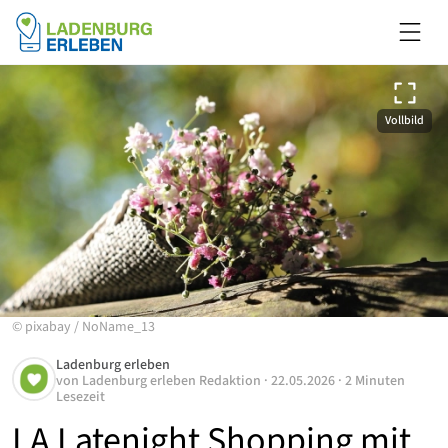
Vollbild
©
pixabay
/
NoName_13
Ladenburg erleben
von
Ladenburg erleben Redaktion
·
22.05.2026
·
2 Minuten
Lesezeit
LA Latenight Shopping mit