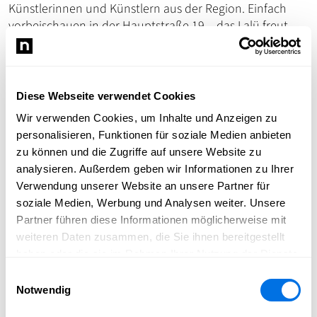
Künstlerinnen und Künstlern aus der Region. Einfach
vorbeischauen in der Hauptstraße 19 – das Lalü freut
sich auf euren Besuch!
Genuss, Gemeinschaft und gute
Gespräche
Diese Webseite verwendet Cookies
Wir verwenden Cookies, um Inhalte und Anzeigen zu
In der ganzen Altstadt warten Food- und Getränkestände
personalisieren, Funktionen für soziale Medien anbieten
sowie teilnehmende Gastronomiebetriebe auf dich –
zu können und die Zugriffe auf unsere Website zu
perfekt, um zwischendurch zu genießen, Freunde zu
analysieren. Außerdem geben wir Informationen zu Ihrer
treffen und den Abend gemeinsam zu erleben. Komm
Verwendung unserer Website an unsere Partner für
vorbei, lass dich treiben, entdecke neue Lieblingsstücke
soziale Medien, Werbung und Analysen weiter. Unsere
bei
Lalü
und vielen weiteren Geschäften – ganz
Partner führen diese Informationen möglicherweise mit
Ladenburg und alle teilnehmenden Betriebe des BdS
weiteren Daten zusammen, die Sie ihnen bereitgestellt
Ladenburg freuen sich auf diese besondere
haben oder die sie im Rahmen Ihrer Nutzung der Dienste
Shoppingnacht mit dir!
gesammelt haben.
Einwilligungsauswahl
Notwendig