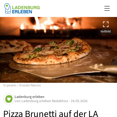
Vollbild
©
pexels
/
Eneida Nieves
Ladenburg erleben
von
Ladenburg erleben Redaktion
·
24.05.2026
Pizza Brunetti auf der LA