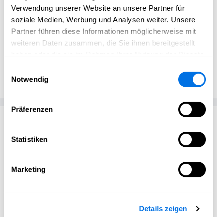
©
BdS Ladenburg
Verwendung unserer Website an unsere Partner für
soziale Medien, Werbung und Analysen weiter. Unsere
Partner führen diese Informationen möglicherweise mit
weiteren Daten zusammen, die Sie ihnen bereitgestellt
haben oder die sie im Rahmen Ihrer Nutzung der Dienste
Ladenburg erleben Redaktion
Ladenburg erleben
gesammelt haben.
Einwilligungsauswahl
Notwendig
Präferenzen
Passend zum Thema
Statistiken
Marketing
Details zeigen