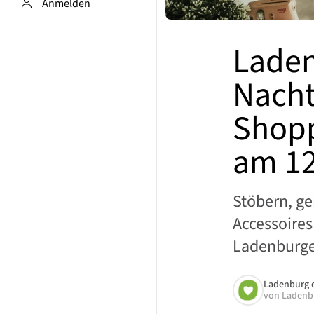
Anmelden
Laden
Nacht
Shopp
am 12
Stöbern, g
Accessoires
Ladenburger
Ladenburg 
von
Ladenb