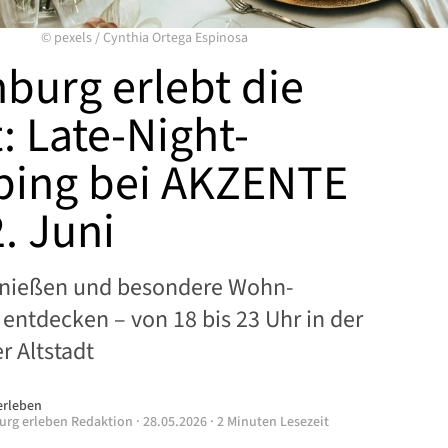
©
pexels
/
Cynthia Ortega Espinosa
burg erlebt die
: Late-Night-
ing bei AKZENTE
. Juni
enießen und besondere Wohn-
 entdecken – von 18 bis 23 Uhr in der
 Altstadt
erleben
urg erleben Redaktion
·
28.05.2026
·
2 Minuten Lesezeit