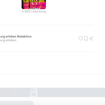
Vollbild
©
BdS Ladenburg
urg erleben Redaktion
urg erleben